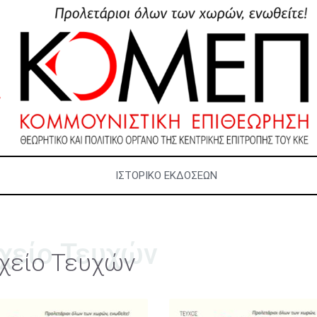
ΙΣΤΟΡΙΚΌ ΕΚΔΌΣΕΩΝ
χείο Τευχών
χείο Τευχών