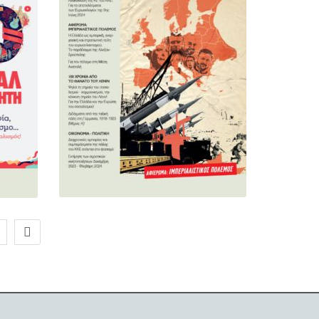
Next
page