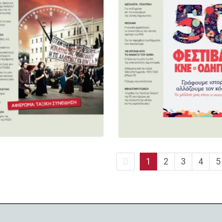
Previous
1
2
3
4
5
page